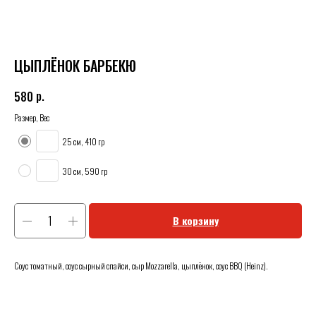
ЦЫПЛЁНОК БАРБЕКЮ
р.
580
Размер, Вес
25 см, 410 гр
30 см, 590 гр
В корзину
Соус томатный, соус сырный спайси, сыр Mozzarella, цыплёнок, соус BBQ (Heinz).