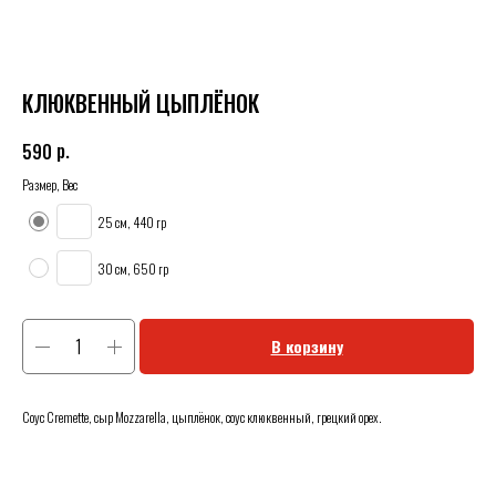
КЛЮКВЕННЫЙ ЦЫПЛЁНОК
р.
590
Размер, Вес
25 см, 440 гр
30 см, 650 гр
В корзину
Соус Cremette, сыр Mozzarella, цыплёнок, соус клюквенный, грецкий орех.