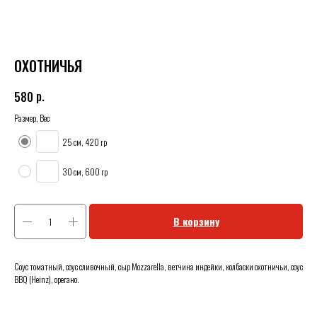
ОХОТНИЧЬЯ
р.
580
Размер, Вес
25 см, 420 гр
30 см, 600 гр
В корзину
Соус томатный, соус сливочный, сыр Mozzarella, ветчина индейки, колбаски охотничьи, соус
BBQ (Heinz), орегано.